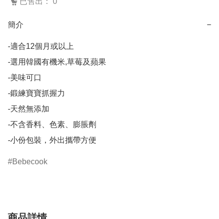
已售出： 0
簡介
−
-適合12個月或以上

-選用韓國有機米,草莓及蘋果

-美味可口

-鍛練寶寶抓握力

-天然無添加

-不含香料、色素、膨脹劑

-小份包裝，外出攜帶方便
Bebecook
商品詳情