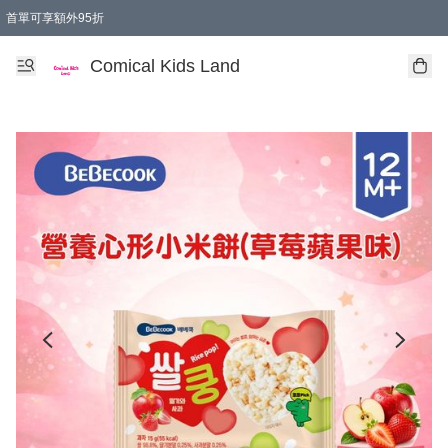
首單可享額外95折
🚚購買折實$299以上,免費送貨 (偏遠地區需收附加費)
Comical Kids Land