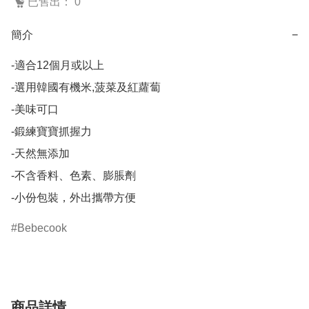
已售出： 0
簡介
−
-適合12個月或以上

-選用韓國有機米,菠菜及紅蘿蔔

-美味可口

-鍛練寶寶抓握力

-天然無添加

-不含香料、色素、膨脹劑

-小份包裝，外出攜帶方便
Bebecook
商品詳情