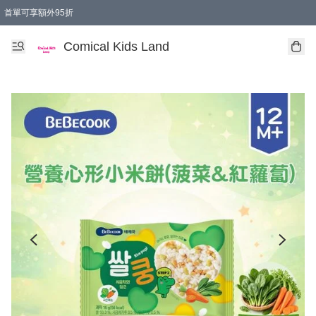
首單可享額外95折
🚚購買折實$299以上,免費送貨 (偏遠地區需收附加費)
Comical Kids Land