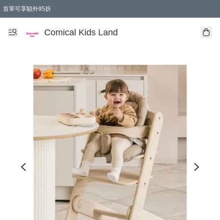
首單可享額外95折
🚚購買折實$299以上,免費送貨 (偏遠地區需收附加費)
Comical Kids Land