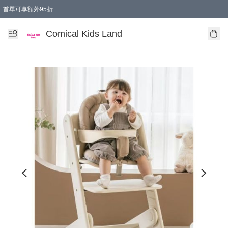
首單可享額外95折
🚚購買折實$299以上,免費送貨 (偏遠地區需收附加費)
Comical Kids Land