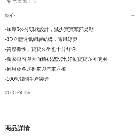
已售出： 0
簡介
−
-加厚5公分頭枕設計，減少寶寶頭部晃動

-3D立體透氣網層結構，通風涼爽

-質感彈性，寶寶久坐也十分舒適

-獨家掛勾與大面積裙型設計,好動寶寶亦可使用

-適用於各式推車與汽車座椅

GIOPillow
商品詳情