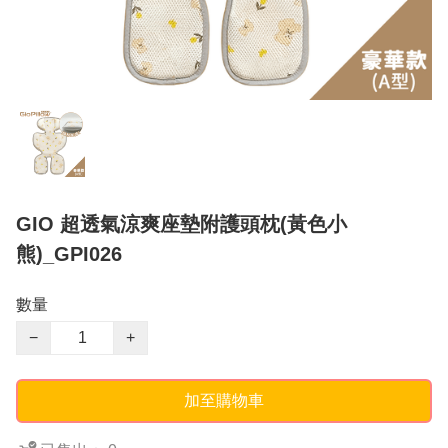
GIO 超透氣涼爽座墊附護頭枕(黃色小
熊)_GPI026
數量
−
+
加至購物車