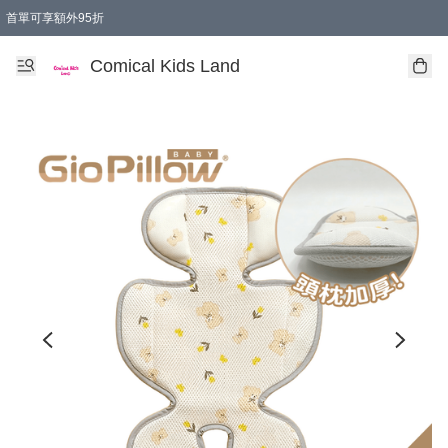
首單可享額外95折
🚚購買折實$299以上,免費送貨 (偏遠地區需收附加費)
Comical Kids Land