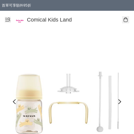
首單可享額外95折
🚚購買折實$299以上,免費送貨 (偏遠地區需收附加費)
Comical Kids Land