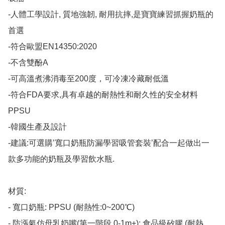
-人體工學設計, 質地強韌, 耐用抗摔,是寶寶練習抓握奶瓶的
首選

-符合歐盟EN14350:2020

-不含雙酚A

-可高溫煮沸消毒至200度，可冷凍冷藏耐低溫

-符合FDA要求,具有卓越的耐熱性和耐久性的安全材料
PPSU

-韓國生產及設計

-建議:可選購’寬口奶瓶防漏學習吸管套裝’配合一起做出一
款多功能的奶瓶及學習飲水瓶.

材質:

- 寬口奶瓶: PPSU (耐熱性:0~200℃)

- 防漲氣仿母乳奶嘴(第一階段 0-1m+): 食品級矽膠 (耐熱