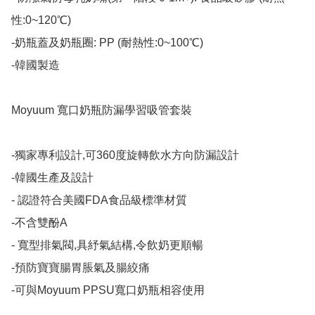
性:0~120℃)

-奶瓶蓋及奶瓶圈: PP (耐熱性:0~100℃)

-韓國製造​

Moyuum 寬口奶瓶防漏學習吸管套裝

-獨家專利設計,可360度旋轉飲水方向防漏設計

-韓國生產及設計

- 認證符合美國FDA食品級標準材質

-不含雙酚A

- 寬型排氣閥,具紓氣結構,令飲奶更順暢

-預防寶寶腸胃脹氣及腸絞痛

-可與Moyuum PPSU寬口奶瓶相容使用
