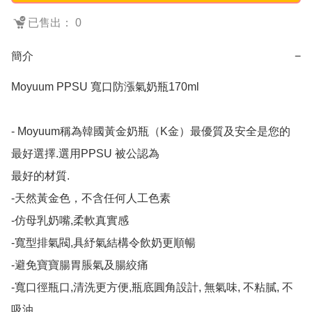
已售出： 0
簡介
−
Moyuum PPSU 寬口防漲氣奶瓶170ml

- Moyuum稱為韓國黃金奶瓶（K金）最優質及安全是您的
最好選擇.選用PPSU 被公認為

最好的材質.

-天然黃金色，不含任何人工色素

-仿母乳奶嘴,柔軟真實感

-寬型排氣閥,具紓氣結構令飲奶更順暢

-避免寶寶腸胃脹氣及腸絞痛

-寬口徑瓶口,清洗更方便,瓶底圓角設計, 無氣味, 不粘膩, 不
吸油
