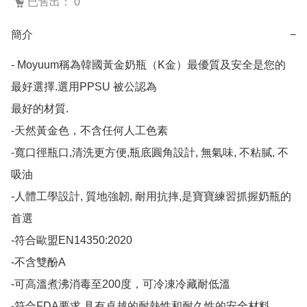
已售出： 0
簡介
−
- Moyuum稱為韓國黃金奶瓶（K金）最優質及安全是您的
最好選擇.選用PPSU 被公認為

最好的材質.

-天然黃金色，不含任何人工色素

-寬口徑瓶口,清洗更方便,瓶底圓角設計, 無氣味, 不粘膩, 不
吸油

-人體工學設計, 質地強韌, 耐用抗摔,是寶寶練習抓握奶瓶的
首選

-符合歐盟EN14350:2020

-不含雙酚A

-可高溫煮沸消毒至200度，可冷凍冷藏耐低溫

-符合FDA要求,具有卓越的耐熱性和耐久性的安全材料