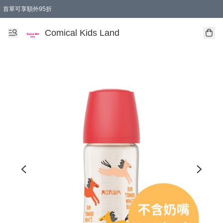
首單可享額外95折
🚚購買折實$299以上,免費送貨 (偏遠地區需收附加費)
Comical Kids Land