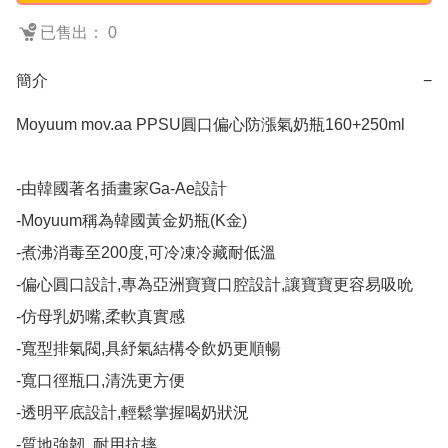
已售出： 0
簡介
−
Moyuum mov.aa PPSU圓口偏心防漲氣奶瓶160+250ml

-由韓國著名插畫家Ga-Ae設計

-Moyuum稱為韓國黃金奶瓶(K金)

-煮沸消毒至200度,可冷凍冷藏耐低溫

-偏心圓口設計,專為亞洲寶寶口腔設計,讓寶寶更容易吸吮

-仿母乳奶嘴,柔軟真實感

-寬型排氣閥,具紓氣結構令飲奶更順暢

-寬口徑瓶口,清洗更方便

-透明平底設計,輕鬆掌握喝奶狀況

-質地強韌, 耐用抗摔
