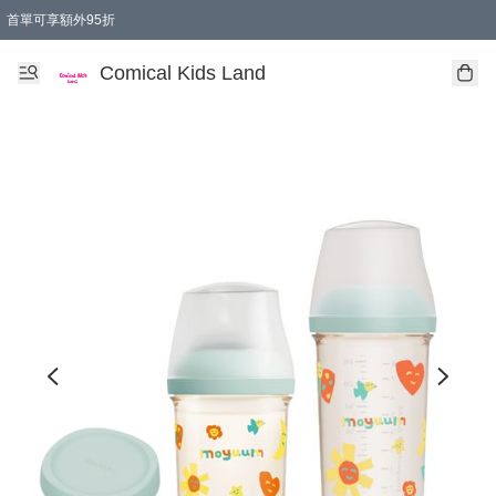
首單可享額外95折
🚚購買折實$299以上,免費送貨 (偏遠地區需收附加費)
Comical Kids Land