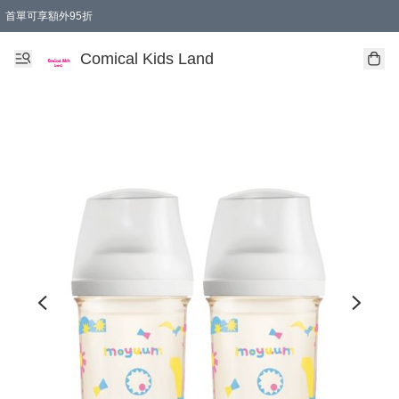
首單可享額外95折
🚚購買折實$299以上,免費送貨 (偏遠地區需收附加費)
Comical Kids Land