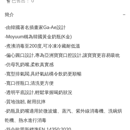
已售出： 0
簡介
−
-由韓國著名插畫家Ga-Ae設計

-Moyuum稱為韓國黃金奶瓶(K金)

-煮沸消毒至200度,可冷凍冷藏耐低溫

-偏心圓口設計,專為亞洲寶寶口腔設計,讓寶寶更容易吸吮

-仿母乳奶嘴,柔軟真實感

-寬型排氣閥,具紓氣結構令飲奶更順暢

-寬口徑瓶口,清洗更方便

-透明平底設計,輕鬆掌握喝奶狀況

-質地強韌, 耐用抗摔

-奶瓶及奶嘴適用於微波爐、蒸汽、紫外線消毒機、洗碗烘
乾機、熱水進行消毒

-符合歐盟新標準EN 14350:2020
