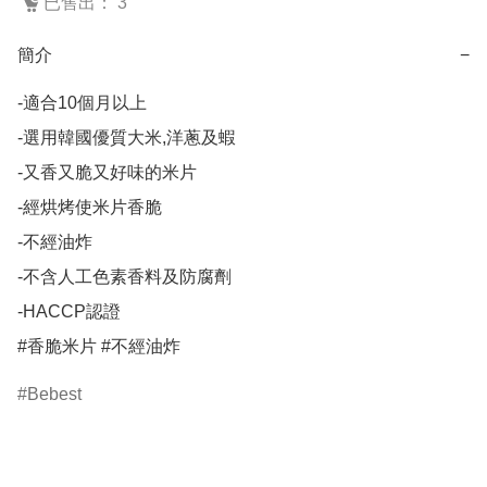
已售出： 3
簡介
−
-適合10個月以上

-選用韓國優質大米,洋蔥及蝦

-又香又脆又好味的米片

-經烘烤使米片香脆

-不經油炸

-不含人工色素香料及防腐劑

-HACCP認證

#香脆米片 #不經油炸
Bebest