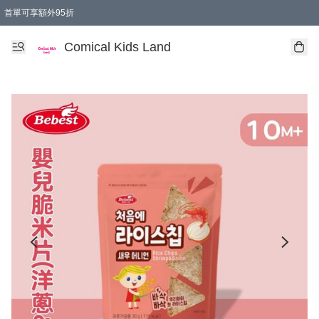
首單可享額外95折
🚚購買折實$299以上,免費送貨 (偏遠地區需收附加費)
Comical Kids Land