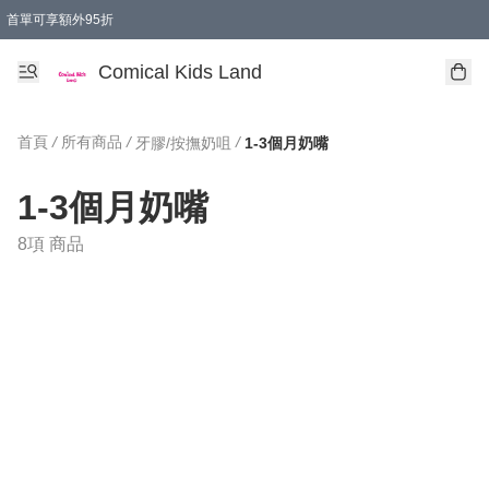
首單可享額外95折
🚚購買折實$299以上,免費送貨 (偏遠地區需收附加費)
Comical Kids Land
首頁
/
所有商品
/
/
牙膠/按撫奶咀
1-3個月奶嘴
1-3個月奶嘴
8項 商品