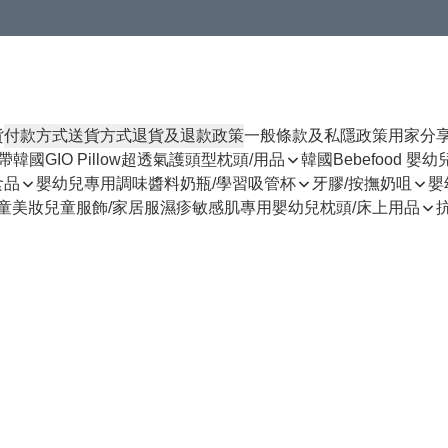
貨
付款方式
送貨方式
退貨及退款政策
一般條款及私隱政策
用家分
揹帶
韓國GIO Pillow超透氣護頭型枕頭/用品
韓國Bebefood 嬰
食品
嬰幼兒專用調味醬料
奶瓶/學習吸管杯
牙膠/按撫奶咀
嬰
童美妝
兒童服飾/家居服
濕疹敏感肌專用
嬰幼兒枕頭/床上用品