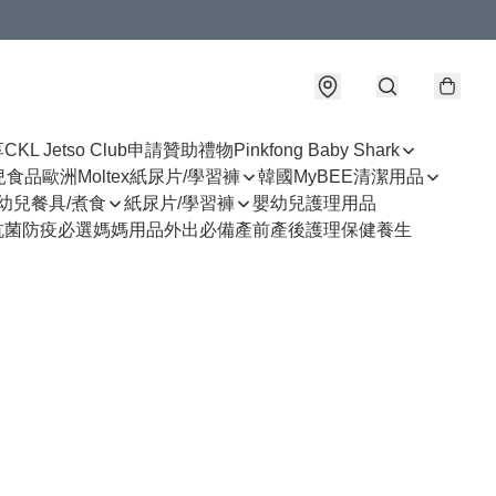
享
CKL Jetso Club
申請贊助禮物
Pinkfong Baby Shark
幼兒食品
歐洲Moltex紙尿片/學習褲
韓國MyBEE清潔用品
幼兒餐具/煮食
紙尿片/學習褲
嬰幼兒護理用品
抗菌防疫必選
媽媽用品
外出必備
產前產後護理
保健養生