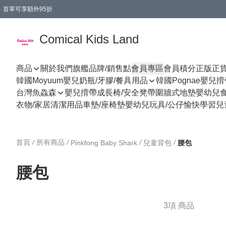
首單可享額外95折
🚚購買折實$299以上,免費送貨 (偏遠地區需收附加費)
Comical Kids Land
商品
關於我們
旗艦品牌/銷售點
會員專區
會員積分
正版正
韓國Moyuum嬰兒奶瓶/牙膠/餐具用品
韓國Pognae嬰兒
台灣魚鱻森
嬰兒揹帶
成長椅/安全凳帶
圍牆式地墊
嬰幼兒
衣物/家居清潔用品
車墊/座椅墊
嬰幼兒玩具/公仔
愉快學習
兒
首頁
/
所有商品
/
/
/
Pinkfong Baby Shark
兒童背包
腰包
腰包
3項 商品