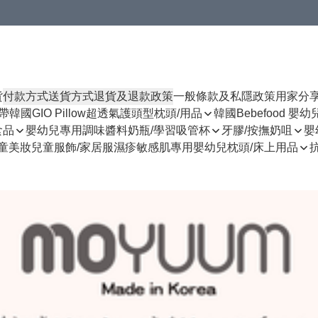
貨
付款方式
送貨方式
退貨及退款政策
一般條款及私隱政策
用家分
揹帶
韓國GIO Pillow超透氣護頭型枕頭/用品
韓國Bebefood 嬰
食品
嬰幼兒專用調味醬料
奶瓶/學習吸管杯
牙膠/按撫奶咀
嬰
童美妝
兒童服飾/家居服
濕疹敏感肌專用
嬰幼兒枕頭/床上用品