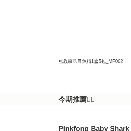
魚鱻森虱目魚精1盒5包_MF002
今期推薦👍🏻
Pinkfong Baby Shark