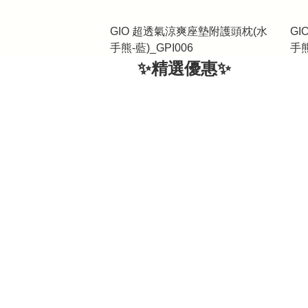
GIO 超透氣涼爽座墊附護頭枕(水
G
手熊-藍)_GPI006
手熊
✨精選優惠✨