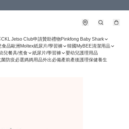
享
CKL Jetso Club
申請贊助禮物
Pinkfong Baby Shark
幼兒食品
歐洲Moltex紙尿片/學習褲
韓國MyBEE清潔用品
幼兒餐具/煮食
紙尿片/學習褲
嬰幼兒護理用品
抗菌防疫必選
媽媽用品
外出必備
產前產後護理
保健養生