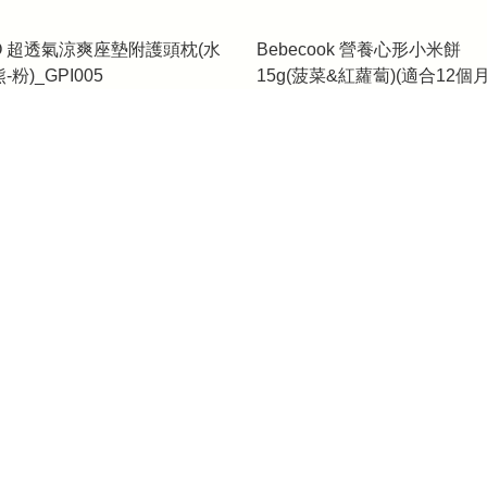
IO 超透氣涼爽座墊附護頭枕(水
Bebecook 營養心形小米餅
-粉)_GPI005
15g(菠菜&紅蘿蔔)(適合12個
上)_BC096