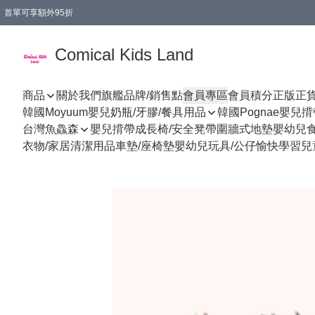
首單可享額外95折
🚚購買折實$299以上,免費送貨 (偏遠地區需收附加費)
Comical Kids Land
商品
關於我們
旗艦品牌/銷售點
會員專區
會員積分
正版正
韓國Moyuum嬰兒奶瓶/牙膠/餐具用品
韓國Pognae嬰兒
台灣魚鱻森
嬰兒揹帶
成長椅/安全凳帶
圍牆式地墊
嬰幼兒
衣物/家居清潔用品
車墊/座椅墊
嬰幼兒玩具/公仔
愉快學習
兒