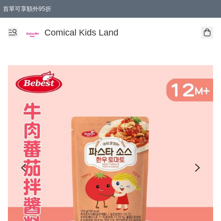
首單可享額外95折
🚚購買折實$299以上,免費送貨 (偏遠地區需收附加費)
Comical Kids Land