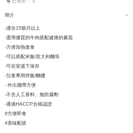
已售出： 3
簡介
−
-適合15個月以上	

-選用優質的牛肉搭配健康的蕃茄	

-方便加熱進食	

-可以搭配米飯/意大利麵等	

-可在室溫下保存	

-兒童專用拌飯/麵醬	

- 外出攜帶方便	

-不含人工香料、無防腐劑	

-通過HACCP合格認證	

#方便即食

#美味配搭