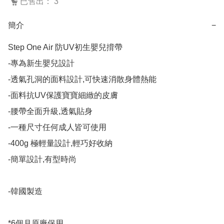
已售出： 3
簡介
−
Step One Air 防UV初生嬰兒揹帶

-專為新生嬰兒設計

-透氣孔洞的面料設計,可快速消散身體熱能

-面料抗UV保護寶寶細緻的皮膚

-腰帶全面升級,透氣貼身

-一種尺寸任何成人皆可使用

-400g 極輕量設計,輕巧好收納

-簡單設計,有型時尚

-韓國製造

*6個月原廠保用