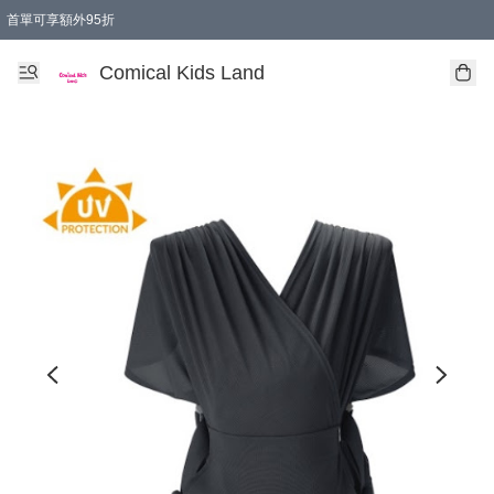
首單可享額外95折
🚚購買折實$299以上,免費送貨 (偏遠地區需收附加費)
Comical Kids Land