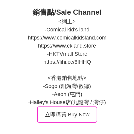
銷售點/Sale Channel
<網上>

-Comical kid's land

https://www.comicalkidsland.com

https://www.ckland.store

-HKTVmall Store

https://lihi.cc/8fHHQ

<香港銷售地點>

-Sogo (銅鑼灣/啟德)

-Aeon (屯門)

-Hailey's House店(九龍灣 / 灣仔)
立即購買 Buy Now