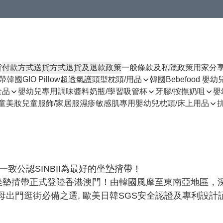
貨
付款方式
送貨方式
退貨及退款政策
一般條款及私隱政策
用家分
揹帶
韓國GIO Pillow超透氣護頭型枕頭/用品
韓國Bebefood 嬰
食品
嬰幼兒專用調味醬料
奶瓶/學習吸管杯
牙膠/按撫奶咀
嬰
童美妝
兒童服飾/家居服
濕疹敏感肌專用
嬰幼兒枕頭/床上用品
一致公認SINBII為最好的坐墊揹帶！

袋嬰兒坐墊揹帶正式登陸香港澳門！由韓國風摩至東南亞地區，深受各
父母出門逛街必備之選, 歐美日韓SGS安全認證及專利設計