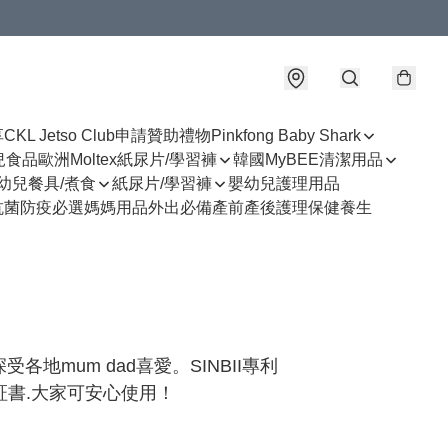
享
CKL Jetso Club
申請贊助禮物
Pinkfong Baby Shark
幼兒食品
歐洲Moltex紙尿片/學習褲
韓國MyBEE清潔用品
幼兒餐具/煮食
紙尿片/學習褲
嬰幼兒護理用品
抗菌防疫必選
媽媽用品
外出必備
產前產後護理
保健養生
地mum dad喜愛。SINBII專利
証書.大家可安心使用！