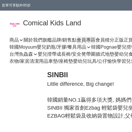
首單可享額外95折
🚚購買折實$299以上,免費送貨 (偏遠地區需收附加費)
Comical Kids Land
商品
關於我們
旗艦品牌/銷售點
會員專區
會員積分
正版正
韓國Moyuum嬰兒奶瓶/牙膠/餐具用品
韓國Pognae嬰兒
台灣魚鱻森
嬰兒揹帶
成長椅/安全凳帶
圍牆式地墊
嬰幼兒
衣物/家居清潔用品
車墊/座椅墊
嬰幼兒玩具/公仔
愉快學習
兒
SINBII
Little difference, Big change!

韓國銷量NO.1贏得多項大獎, 媽媽們
SINBII 獨家首創Ezbag 輕鬆
EZBAG輕鬆袋及收納袋置物設計,