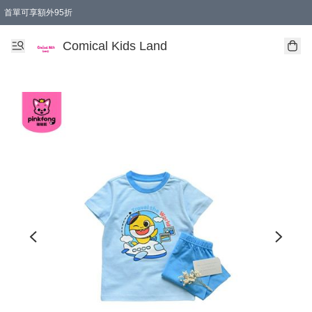
首單可享額外95折
🚚購買折實$299以上,免費送貨 (偏遠地區需收附加費)
Comical Kids Land