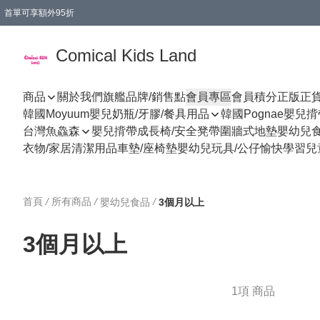
首單可享額外95折
🚚購買折實$299以上,免費送貨 (偏遠地區需收附加費)
Comical Kids Land
商品
關於我們
旗艦品牌/銷售點
會員專區
會員積分
正版正
韓國Moyuum嬰兒奶瓶/牙膠/餐具用品
韓國Pognae嬰兒
台灣魚鱻森
嬰兒揹帶
成長椅/安全凳帶
圍牆式地墊
嬰幼兒
衣物/家居清潔用品
車墊/座椅墊
嬰幼兒玩具/公仔
愉快學習
兒
首頁
/
所有商品
/
/
嬰幼兒食品
3個月以上
3個月以上
1項 商品