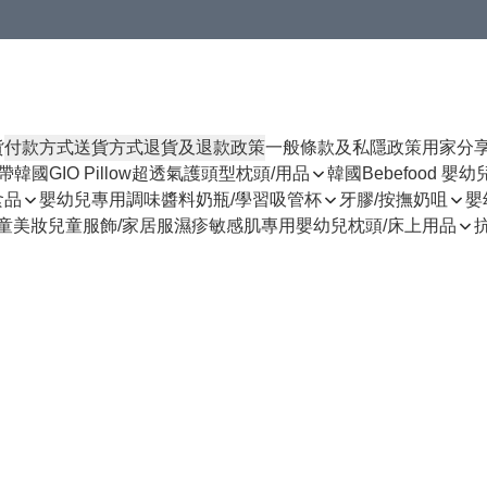
貨
付款方式
送貨方式
退貨及退款政策
一般條款及私隱政策
用家分
揹帶
韓國GIO Pillow超透氣護頭型枕頭/用品
韓國Bebefood 嬰
食品
嬰幼兒專用調味醬料
奶瓶/學習吸管杯
牙膠/按撫奶咀
嬰
童美妝
兒童服飾/家居服
濕疹敏感肌專用
嬰幼兒枕頭/床上用品