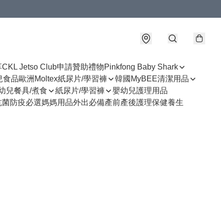
享
CKL Jetso Club
申請贊助禮物
Pinkfong Baby Shark
幼兒食品
歐洲Moltex紙尿片/學習褲
韓國MyBEE清潔用品
幼兒餐具/煮食
紙尿片/學習褲
嬰幼兒護理用品
抗菌防疫必選
媽媽用品
外出必備
產前產後護理
保健養生