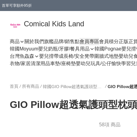
首單可享額外95折
🚚購買折實$299以上,免費送貨 (偏遠地區需收附加費)
Comical Kids Land
商品
關於我們
旗艦品牌/銷售點
會員專區
會員積分
正版正
韓國Moyuum嬰兒奶瓶/牙膠/餐具用品
韓國Pognae嬰兒
台灣魚鱻森
嬰兒揹帶
成長椅/安全凳帶
圍牆式地墊
嬰幼兒
衣物/家居清潔用品
車墊/座椅墊
嬰幼兒玩具/公仔
愉快學習
兒
首頁
/
所有商品
/
/
韓國GIO Pillow超透氣護頭型枕頭/用品
GIO Pillo
GIO Pillow超透氣護頭型枕
58項 商品