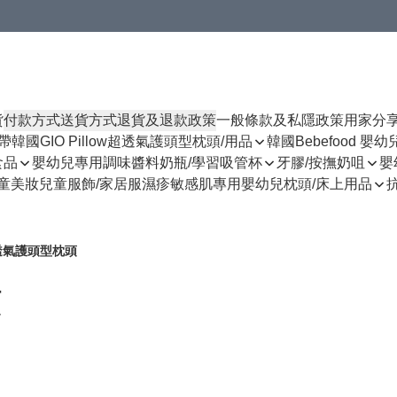
貨
付款方式
送貨方式
退貨及退款政策
一般條款及私隱政策
用家分
揹帶
韓國GIO Pillow超透氣護頭型枕頭/用品
韓國Bebefood 嬰
食品
嬰幼兒專用調味醬料
奶瓶/學習吸管杯
牙膠/按撫奶咀
嬰
童美妝
兒童服飾/家居服
濕疹敏感肌專用
嬰幼兒枕頭/床上用品
w超透氣護頭型枕頭
頭