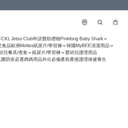
享
CKL Jetso Club
申請贊助禮物
Pinkfong Baby Shark
幼兒食品
歐洲Moltex紙尿片/學習褲
韓國MyBEE清潔用品
幼兒餐具/煮食
紙尿片/學習褲
嬰幼兒護理用品
抗菌防疫必選
媽媽用品
外出必備
產前產後護理
保健養生