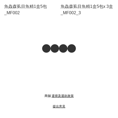
魚鱻森虱目魚精1盒5包
魚鱻森虱目魚精1盒5包x 3盒
_MF002
_MF002_3
商舖
退貨及退款政策
提出意見