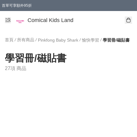
首單可享額外95折
🚚購買折實$299以上,免費送貨 (偏遠地區需收附加費)
Comical Kids Land
首頁
/
所有商品
/
/
/
Pinkfong Baby Shark
愉快學習
學習冊/磁貼書
學習冊/磁貼書
27項 商品