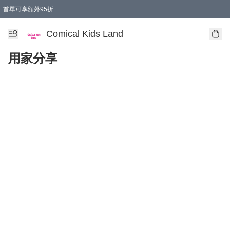
首單可享額外95折
🚚購買折實$299以上,免費送貨 (偏遠地區需收附加費)
Comical Kids Land
用家分享