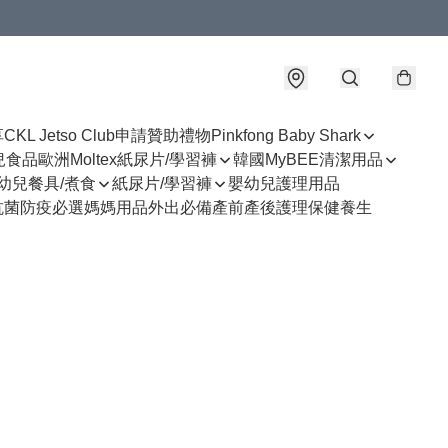
享
CKL Jetso Club
申請贊助禮物
Pinkfong Baby Shark
幼兒食品
歐洲Moltex紙尿片/學習褲
韓國MyBEE清潔用品
幼兒餐具/煮食
紙尿片/學習褲
嬰幼兒護理用品
抗菌防疫必選
媽媽用品
外出必備
產前產後護理
保健養生