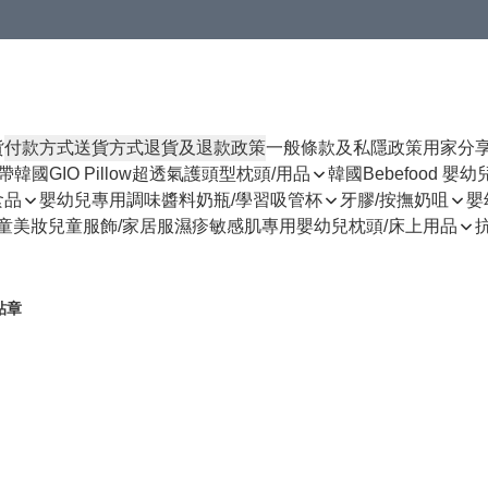
貨
付款方式
送貨方式
退貨及退款政策
一般條款及私隱政策
用家分
揹帶
韓國GIO Pillow超透氣護頭型枕頭/用品
韓國Bebefood 嬰
食品
嬰幼兒專用調味醬料
奶瓶/學習吸管杯
牙膠/按撫奶咀
嬰
童美妝
兒童服飾/家居服
濕疹敏感肌專用
嬰幼兒枕頭/床上用品
貼章