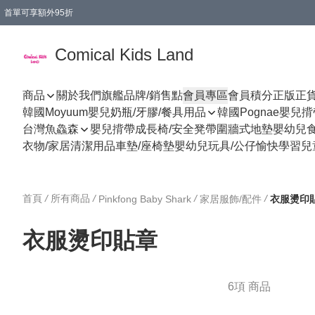
首單可享額外95折
🚚購買折實$299以上,免費送貨 (偏遠地區需收附加費)
Comical Kids Land
商品
關於我們
旗艦品牌/銷售點
會員專區
會員積分
正版正
韓國Moyuum嬰兒奶瓶/牙膠/餐具用品
韓國Pognae嬰兒
台灣魚鱻森
嬰兒揹帶
成長椅/安全凳帶
圍牆式地墊
嬰幼兒
衣物/家居清潔用品
車墊/座椅墊
嬰幼兒玩具/公仔
愉快學習
兒
首頁
/
所有商品
/
/
/
Pinkfong Baby Shark
家居服飾/配件
衣服燙印
衣服燙印貼章
6項 商品