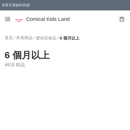
首單可享額外95折
🚚購買折實$299以上,免費送貨 (偏遠地區需收附加費)
Comical Kids Land
首頁
/
所有商品
/
/
嬰幼兒食品
6 個月以上
6 個月以上
46項 商品