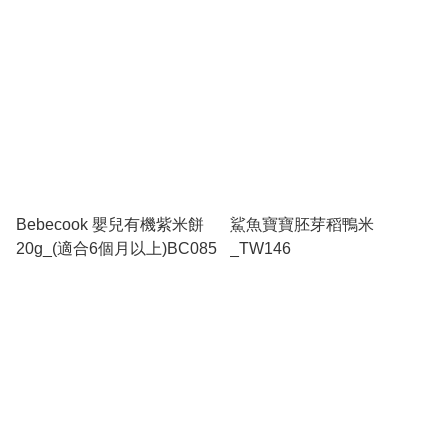
Bebecook 嬰兒有機紫米餅
鯊魚寶寶胚芽稻鴨米
20g_(適合6個月以上)BC085
_TW146