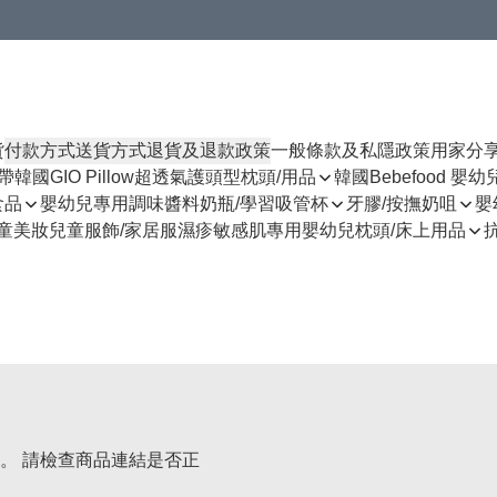
貨
付款方式
送貨方式
退貨及退款政策
一般條款及私隱政策
用家分
揹帶
韓國GIO Pillow超透氣護頭型枕頭/用品
韓國Bebefood 嬰
食品
嬰幼兒專用調味醬料
奶瓶/學習吸管杯
牙膠/按撫奶咀
嬰
童美妝
兒童服飾/家居服
濕疹敏感肌專用
嬰幼兒枕頭/床上用品
。 請檢查商品連結是否正