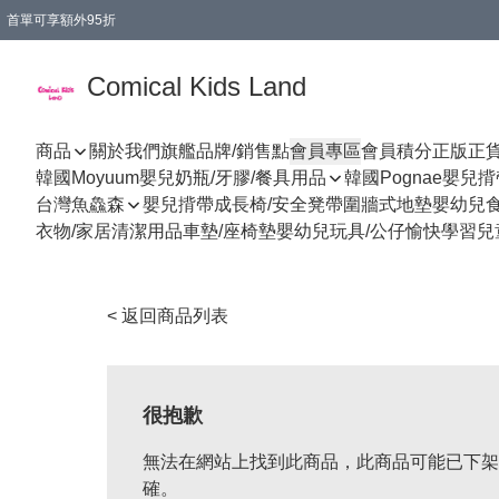
首單可享額外95折
🚚購買折實$299以上,免費送貨 (偏遠地區需收附加費)
Comical Kids Land
商品
關於我們
旗艦品牌/銷售點
會員專區
會員積分
正版正
韓國Moyuum嬰兒奶瓶/牙膠/餐具用品
韓國Pognae嬰兒
台灣魚鱻森
嬰兒揹帶
成長椅/安全凳帶
圍牆式地墊
嬰幼兒
衣物/家居清潔用品
車墊/座椅墊
嬰幼兒玩具/公仔
愉快學習
兒
< 返回商品列表
很抱歉
無法在網站上找到此商品，此商品可能已下架
確。