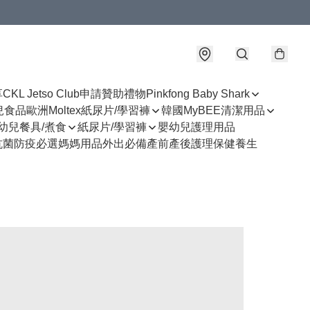
享
CKL Jetso Club
申請贊助禮物
Pinkfong Baby Shark
幼兒食品
歐洲Moltex紙尿片/學習褲
韓國MyBEE清潔用品
幼兒餐具/煮食
紙尿片/學習褲
嬰幼兒護理用品
抗菌防疫必選
媽媽用品
外出必備
產前產後護理
保健養生