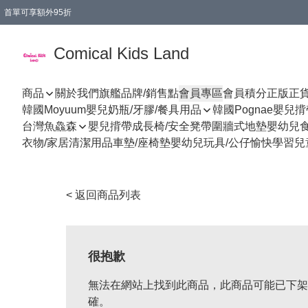
首單可享額外95折
🚚購買折實$299以上,免費送貨 (偏遠地區需收附加費)
Comical Kids Land
商品
關於我們
旗艦品牌/銷售點
會員專區
會員積分
正版正
韓國Moyuum嬰兒奶瓶/牙膠/餐具用品
韓國Pognae嬰兒
台灣魚鱻森
嬰兒揹帶
成長椅/安全凳帶
圍牆式地墊
嬰幼兒
衣物/家居清潔用品
車墊/座椅墊
嬰幼兒玩具/公仔
愉快學習
兒
< 返回商品列表
很抱歉
無法在網站上找到此商品，此商品可能已下架
確。