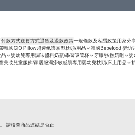
貨
付款方式
送貨方式
退貨及退款政策
一般條款及私隱政策
用家分
揹帶
韓國GIO Pillow超透氣護頭型枕頭/用品
韓國Bebefood 嬰
食品
嬰幼兒專用調味醬料
奶瓶/學習吸管杯
牙膠/按撫奶咀
嬰
童美妝
兒童服飾/家居服
濕疹敏感肌專用
嬰幼兒枕頭/床上用品
。 請檢查商品連結是否正