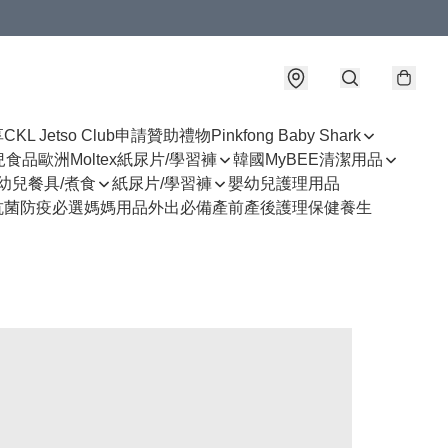
享
CKL Jetso Club
申請贊助禮物
Pinkfong Baby Shark
幼兒食品
歐洲Moltex紙尿片/學習褲
韓國MyBEE清潔用品
幼兒餐具/煮食
紙尿片/學習褲
嬰幼兒護理用品
抗菌防疫必選
媽媽用品
外出必備
產前產後護理
保健養生