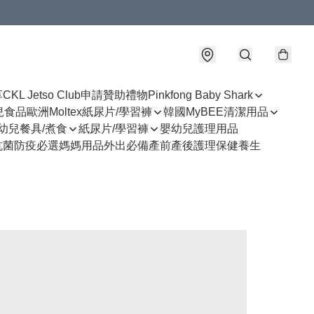
享
CKL Jetso Club
申請贊助禮物
Pinkfong Baby Shark
幼兒食品
歐洲Moltex紙尿片/學習褲
韓國MyBEE清潔用品
幼兒餐具/煮食
紙尿片/學習褲
嬰幼兒護理用品
抗菌防疫必選
媽媽用品
外出必備
產前產後護理
保健養生