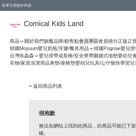
首單可享額外95折
🚚購買折實$299以上,免費送貨 (偏遠地區需收附加費)
Comical Kids Land
商品
關於我們
旗艦品牌/銷售點
會員專區
會員積分
正版正
韓國Moyuum嬰兒奶瓶/牙膠/餐具用品
韓國Pognae嬰兒
台灣魚鱻森
嬰兒揹帶
成長椅/安全凳帶
圍牆式地墊
嬰幼兒
衣物/家居清潔用品
車墊/座椅墊
嬰幼兒玩具/公仔
愉快學習
兒
< 返回商品列表
很抱歉
無法在網站上找到此商品，此商品可能已下架
確。