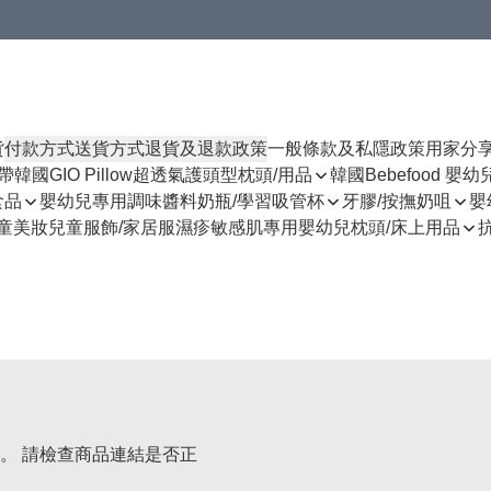
貨
付款方式
送貨方式
退貨及退款政策
一般條款及私隱政策
用家分
揹帶
韓國GIO Pillow超透氣護頭型枕頭/用品
韓國Bebefood 嬰
食品
嬰幼兒專用調味醬料
奶瓶/學習吸管杯
牙膠/按撫奶咀
嬰
童美妝
兒童服飾/家居服
濕疹敏感肌專用
嬰幼兒枕頭/床上用品
。 請檢查商品連結是否正