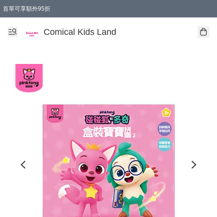
首單可享額外95折
🚚購買折實$299以上,免費送貨 (偏遠地區需收附加費)
Comical Kids Land