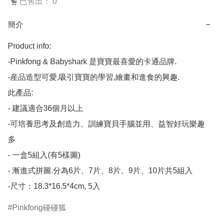
已售出： 0
簡介
−
Product info: 

-Pinkfong & Babyshark 是寶寶最喜愛的卡通品牌.

-産品造型可愛,吸引寶寶的學習,繪畫和進食的興趣.

此產品:

- 建議適合36個月以上

-可培養思考及創造力、訓練寶貝手腦並用、益智好玩樂趣
多

- 一盒5組入(有5樣圖)

- 漸進式拼圖.分為6片、7片、8片、9片、10片共5組入

-尺寸：18.3*16.5*4cm, 5入
Pinkfong碰碰狐