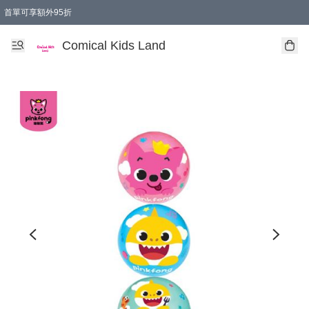
首單可享額外95折
🚚購買折實$299以上,免費送貨 (偏遠地區需收附加費)
Comical Kids Land