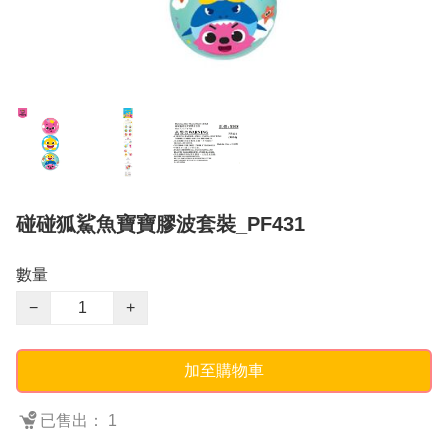
碰碰狐鯊魚寶寶膠波套裝_PF431
數量
−
+
加至購物車
已售出： 1