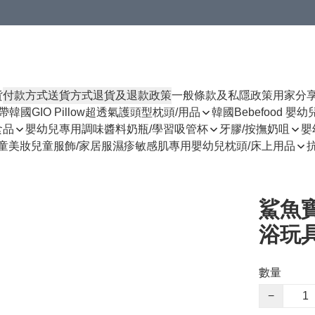
貨
付款方式
送貨方式
退貨及退款政策
一般條款及私隱政策
用家分
揹帶
韓國GIO Pillow超透氣護頭型枕頭/用品
韓國Bebefood 嬰
食品
嬰幼兒專用調味醬料
奶瓶/學習吸管杯
牙膠/按撫奶咀
嬰
童美妝
兒童服飾/家居服
濕疹敏感肌專用
嬰幼兒枕頭/床上用品
鯊魚
浴玩具
數量
−