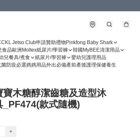
享
CKL Jetso Club
申請贊助禮物
Pinkfong Baby Shark
幼兒食品
歐洲Moltex紙尿片/學習褲
韓國MyBEE清潔用品
幼兒餐具/煮食
紙尿片/學習褲
嬰幼兒護理用品
抗菌防疫必選
媽媽用品
外出必備
產前產後護理
保健養生
寶寶木糖醇潔齒糖及造型沐
_PF474(款式隨機)
+