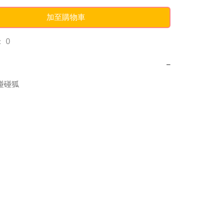
加至購物車
 0
−
g碰碰狐