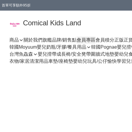
首單可享額外95折
🚚購買折實$299以上,免費送貨 (偏遠地區需收附加費)
Comical Kids Land
商品
關於我們
旗艦品牌/銷售點
會員專區
會員積分
正版正
韓國Moyuum嬰兒奶瓶/牙膠/餐具用品
韓國Pognae嬰兒
台灣魚鱻森
嬰兒揹帶
成長椅/安全凳帶
圍牆式地墊
嬰幼兒
衣物/家居清潔用品
車墊/座椅墊
嬰幼兒玩具/公仔
愉快學習
兒