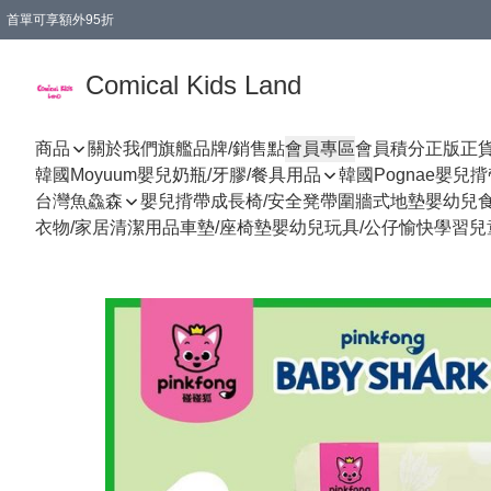
首單可享額外95折
🚚購買折實$299以上,免費送貨 (偏遠地區需收附加費)
Comical Kids Land
商品
關於我們
旗艦品牌/銷售點
會員專區
會員積分
正版正
韓國Moyuum嬰兒奶瓶/牙膠/餐具用品
韓國Pognae嬰兒
台灣魚鱻森
嬰兒揹帶
成長椅/安全凳帶
圍牆式地墊
嬰幼兒
衣物/家居清潔用品
車墊/座椅墊
嬰幼兒玩具/公仔
愉快學習
兒