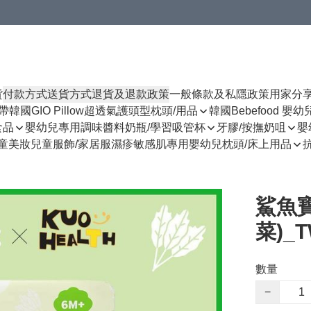
貨
付款方式
送貨方式
退貨及退款政策
一般條款及私隱政策
用家分
揹帶
韓國GIO Pillow超透氣護頭型枕頭/用品
韓國Bebefood 嬰
食品
嬰幼兒專用調味醬料
奶瓶/學習吸管杯
牙膠/按撫奶咀
嬰
童美妝
兒童服飾/家居服
濕疹敏感肌專用
嬰幼兒枕頭/床上用品
鯊魚
菜)_T
數量
−