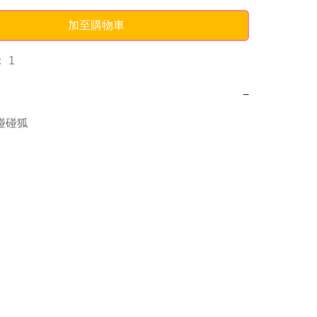
加至購物車
 1
−
g碰碰狐