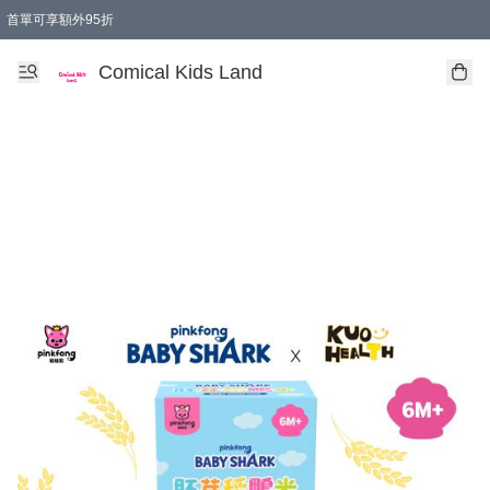
首單可享額外95折
🚚購買折實$299以上,免費送貨 (偏遠地區需收附加費)
Comical Kids Land