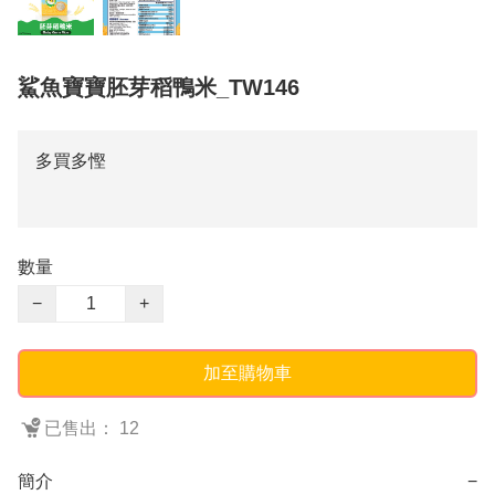
鯊魚寶寶胚芽稻鴨米_TW146
多買多慳
數量
−
+
加至購物車
已售出： 12
簡介
−