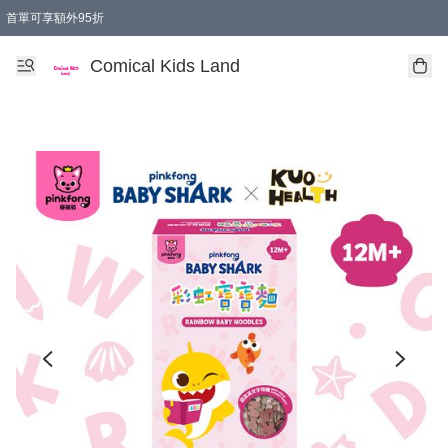
首單可享額外95折
🚚購買折實$299以上,免費送貨 (偏遠地區需收附加費)
Comical Kids Land