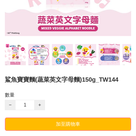
鯊魚寶寶麵(蔬菜英文字母麵)150g_TW144
數量
−
+
加至購物車