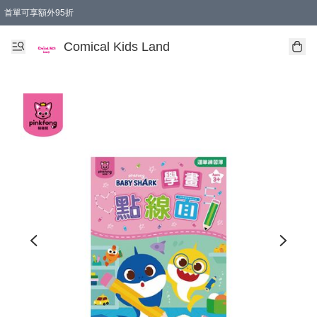
首單可享額外95折
🚚購買折實$299以上,免費送貨 (偏遠地區需收附加費)
Comical Kids Land