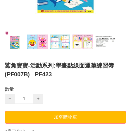
鯊魚寶寶-活動系列:學畫點線面運筆練習簿
(PF007B) _PF423
數量
−
+
加至購物車