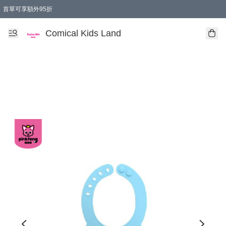
首單可享額外95折
🚚購買折實$299以上,免費送貨 (偏遠地區需收附加費)
Comical Kids Land