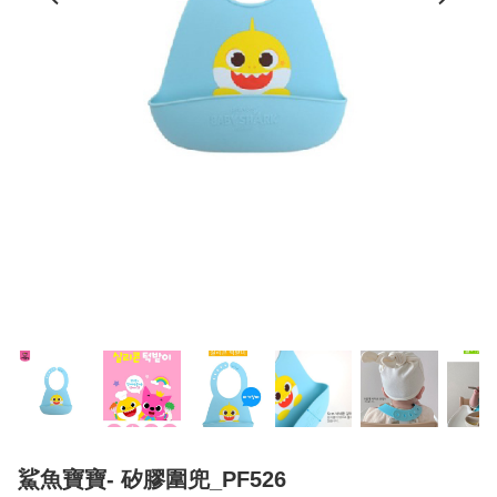
鯊魚寶寶- 矽膠圍兜_PF526