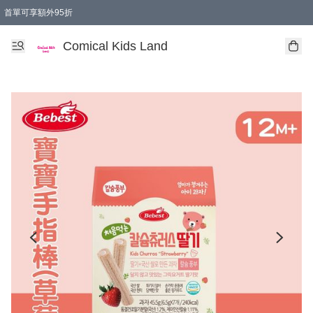
首單可享額外95折
🚚購買折實$299以上,免費送貨 (偏遠地區需收附加費)
Comical Kids Land