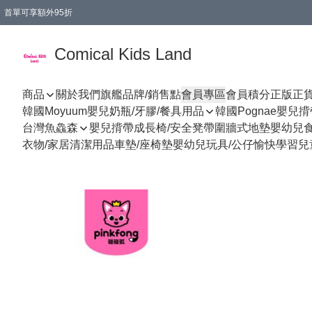
首單可享額外95折
🚚購買折實$299以上,免費送貨 (偏遠地區需收附加費)
Comical Kids Land
商品
關於我們
旗艦品牌/銷售點
會員專區
會員積分
正版正
韓國Moyuum嬰兒奶瓶/牙膠/餐具用品
韓國Pognae嬰兒
台灣魚鱻森
嬰兒揹帶
成長椅/安全凳帶
圍牆式地墊
嬰幼兒
衣物/家居清潔用品
車墊/座椅墊
嬰幼兒玩具/公仔
愉快學習
兒