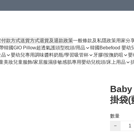
貨
付款方式
送貨方式
退貨及退款政策
一般條款及私隱政策
用家分
揹帶
韓國GIO Pillow超透氣護頭型枕頭/用品
韓國Bebefood 嬰
食品
嬰幼兒專用調味醬料
奶瓶/學習吸管杯
牙膠/按撫奶咀
嬰
童美妝
兒童服飾/家居服
濕疹敏感肌專用
嬰幼兒枕頭/床上用品
Baby
掛袋(藍
數量
−