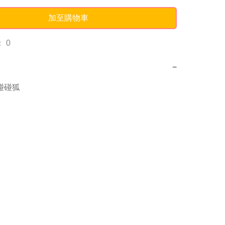
加至購物車
 0
−
g碰碰狐