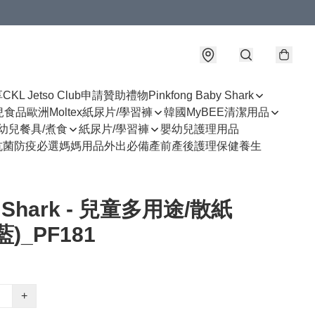
享
CKL Jetso Club
申請贊助禮物
Pinkfong Baby Shark
幼兒食品
歐洲Moltex紙尿片/學習褲
韓國MyBEE清潔用品
幼兒餐具/煮食
紙尿片/學習褲
嬰幼兒護理用品
抗菌防疫必選
媽媽用品
外出必備
產前產後護理
保健養生
 Shark - 兒童多用途/散紙
)_PF181
+