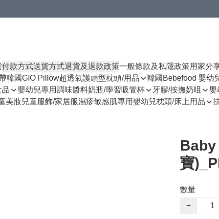
貨
付款方式
送貨方式
退貨及退款政策
一般條款及私隱政策
用家分
揹帶
韓國GIO Pillow超透氣護頭型枕頭/用品
韓國Bebefood 嬰
食品
嬰幼兒專用調味醬料
奶瓶/學習吸管杯
牙膠/按撫奶咀
嬰
童美妝
兒童服飾/家居服
濕疹敏感肌專用
嬰幼兒枕頭/床上用品
Bab
寶)_P
數量
−