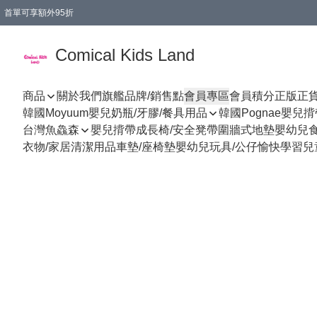
首單可享額外95折
🚚購買折實$299以上,免費送貨 (偏遠地區需收附加費)
Comical Kids Land
商品
關於我們
旗艦品牌/銷售點
會員專區
會員積分
正版正
韓國Moyuum嬰兒奶瓶/牙膠/餐具用品
韓國Pognae嬰兒
台灣魚鱻森
嬰兒揹帶
成長椅/安全凳帶
圍牆式地墊
嬰幼兒
衣物/家居清潔用品
車墊/座椅墊
嬰幼兒玩具/公仔
愉快學習
兒