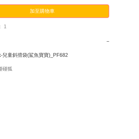
加至購物車
 1
−
ark-兒童斜揹袋(鯊魚寶寶)_PF682
g碰碰狐