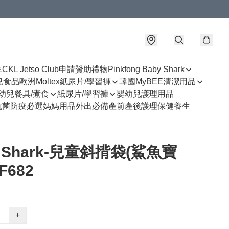
享
CKL Jetso Club
申請贊助禮物
Pinkfong Baby Shark
幼兒食品
歐洲Moltex紙尿片/學習褲
韓國MyBEE清潔用品
幼兒餐具/煮食
紙尿片/學習褲
嬰幼兒護理用品
抗菌防疫必選
媽媽用品
外出必備
產前產後護理
保健養生
y Shark-兒童斜揹袋(鯊魚寶
F682
+