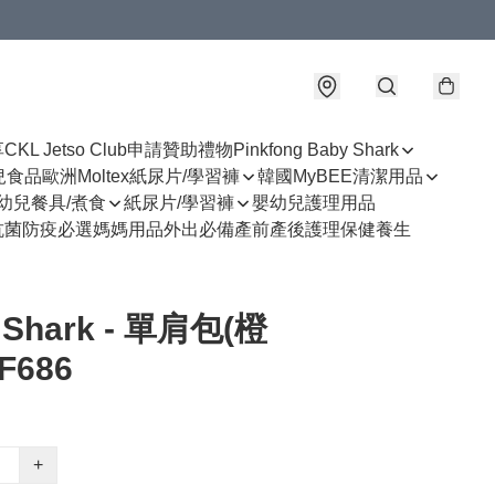
享
CKL Jetso Club
申請贊助禮物
Pinkfong Baby Shark
幼兒食品
歐洲Moltex紙尿片/學習褲
韓國MyBEE清潔用品
幼兒餐具/煮食
紙尿片/學習褲
嬰幼兒護理用品
抗菌防疫必選
媽媽用品
外出必備
產前產後護理
保健養生
 Shark - 單肩包(橙
F686
+