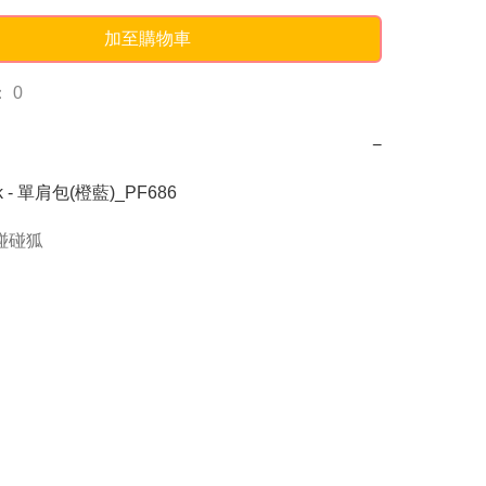
加至購物車
 0
−
rk - 單肩包(橙藍)_PF686
g碰碰狐