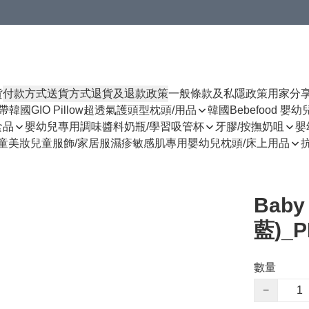
貨
付款方式
送貨方式
退貨及退款政策
一般條款及私隱政策
用家分
揹帶
韓國GIO Pillow超透氣護頭型枕頭/用品
韓國Bebefood 嬰
食品
嬰幼兒專用調味醬料
奶瓶/學習吸管杯
牙膠/按撫奶咀
嬰
童美妝
兒童服飾/家居服
濕疹敏感肌專用
嬰幼兒枕頭/床上用品
Baby
藍)_P
數量
−