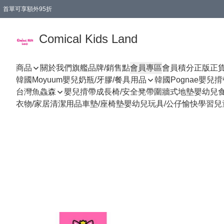
首單可享額外95折
🚚購買折實$299以上,免費送貨 (偏遠地區需收附加費)
Comical Kids Land
商品
關於我們
旗艦品牌/銷售點
會員專區
會員積分
正版正
韓國Moyuum嬰兒奶瓶/牙膠/餐具用品
韓國Pognae嬰兒
台灣魚鱻森
嬰兒揹帶
成長椅/安全凳帶
圍牆式地墊
嬰幼兒
衣物/家居清潔用品
車墊/座椅墊
嬰幼兒玩具/公仔
愉快學習
兒