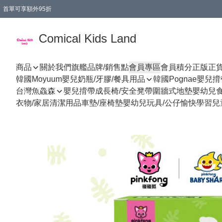
首單可享額外95折
🚚購買折實$299以上,免費送貨 (偏遠地區需收附加費)
Comical Kids Land
商品
關於我們
旗艦品牌/銷售點
會員專區
會員積分
正版正
韓國Moyuum嬰兒奶瓶/牙膠/餐具用品
韓國Pognae嬰兒
台灣魚鱻森
嬰兒揹帶
成長椅/安全凳帶
圍牆式地墊
嬰幼兒
衣物/家居清潔用品
車墊/座椅墊
嬰幼兒玩具/公仔
愉快學習
兒