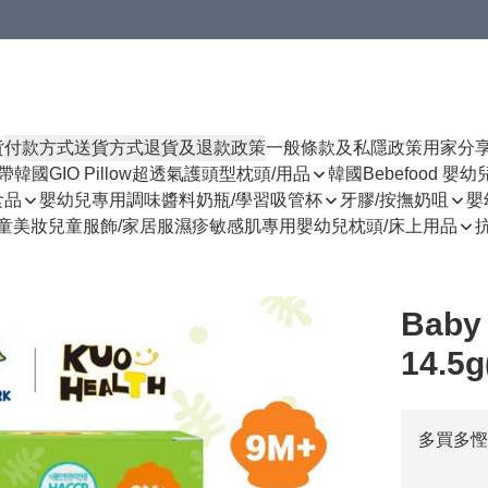
貨
付款方式
送貨方式
退貨及退款政策
一般條款及私隱政策
用家分
揹帶
韓國GIO Pillow超透氣護頭型枕頭/用品
韓國Bebefood 嬰
食品
嬰幼兒專用調味醬料
奶瓶/學習吸管杯
牙膠/按撫奶咀
嬰
童美妝
兒童服飾/家居服
濕疹敏感肌專用
嬰幼兒枕頭/床上用品
Bab
14.5
多買多慳