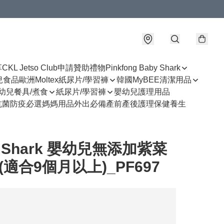
享
CKL Jetso Club
申請贊助禮物
Pinkfong Baby Shark
幼兒食品
歐洲Moltex紙尿片/學習褲
韓國MyBEE清潔用品
幼兒餐具/煮食
紙尿片/學習褲
嬰幼兒護理用品
抗菌防疫必選
媽媽用品
外出必備
產前產後護理
保健養生
y Shark 嬰幼兒無添加紫菜
g(適合9個月以上)_PF697