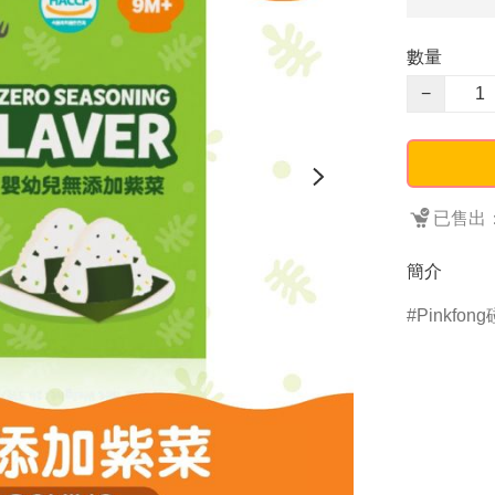
數量
−
已售出：
簡介
Pinkfon