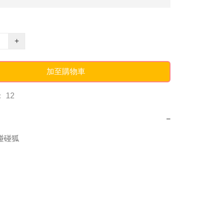
+
加至購物車
 12
−
g碰碰狐