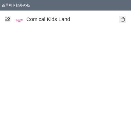
首單可享額外95折
🚚購買折實$299以上,免費送貨 (偏遠地區需收附加費)
Comical Kids Land