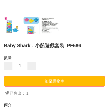
Baby Shark - 小船遊戲套裝_PF586
數量
−
+
加至購物車
已售出： 1
簡介
−