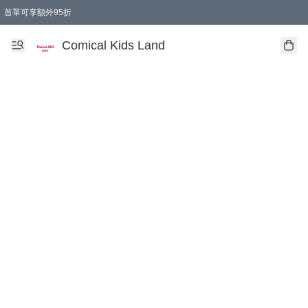
首單可享額外95折
🚚購買折實$299以上,免費送貨 (偏遠地區需收附加費)
Comical Kids Land