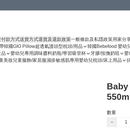
貨
付款方式
送貨方式
退貨及退款政策
一般條款及私隱政策
用家分
揹帶
韓國GIO Pillow超透氣護頭型枕頭/用品
韓國Bebefood 嬰
食品
嬰幼兒專用調味醬料
奶瓶/學習吸管杯
牙膠/按撫奶咀
嬰
童美妝
兒童服飾/家居服
濕疹敏感肌專用
嬰幼兒枕頭/床上用品
Bab
550m
數量
−