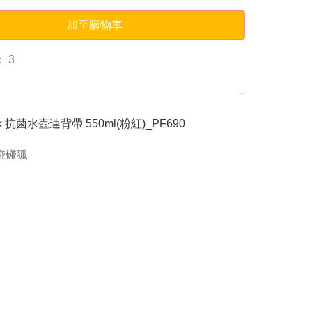
加至購物車
 3
−
ark 抗菌水壺連背帶 550ml(粉紅)_PF690
g碰碰狐