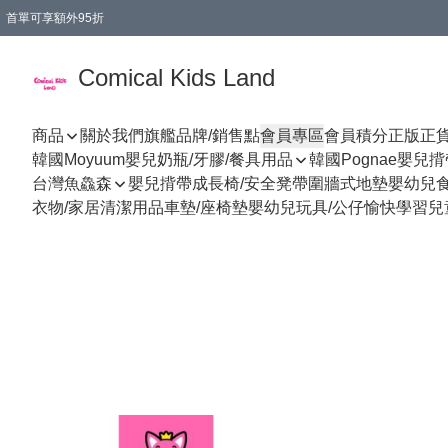
首單可享額外95折
🚚購買折實$299以上,免費送貨 (偏遠地區需收附加費)
Comical Kids Land
商品
關於我們
旗艦品牌/銷售點
會員專區
會員積分
正版正
韓國Moyuum嬰兒奶瓶/牙膠/餐具用品
韓國Pognae嬰兒
台灣魚鱻森
嬰兒揹帶
成長椅/安全凳帶
圍牆式地墊
嬰幼兒
衣物/家居清潔用品
車墊/座椅墊
嬰幼兒玩具/公仔
愉快學習
兒