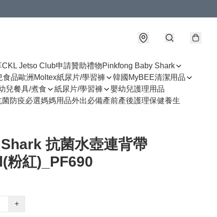
享
CKL Jetso Club
申請贊助禮物
Pinkfong Baby Shark
幼兒食品
歐洲Moltex紙尿片/學習褲
韓國MyBEE清潔用品
幼兒餐具/煮食
紙尿片/學習褲
嬰幼兒護理用品
抗菌防疫必選
媽媽用品
外出必備
產前產後護理
保健養生
y Shark 抗菌水壺連背帶
l(粉紅)_PF690
+