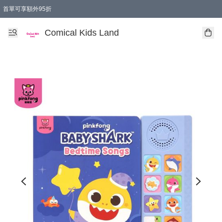
首單可享額外95折
🚚購買折實$299以上,免費送貨 (偏遠地區需收附加費)
Comical Kids Land