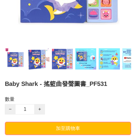
Baby Shark - 搖籃曲發聲圖書_PF531
數量
−
+
加至購物車