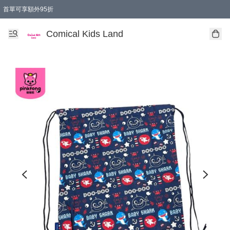
首單可享額外95折
🚚購買折實$299以上,免費送貨 (偏遠地區需收附加費)
Comical Kids Land