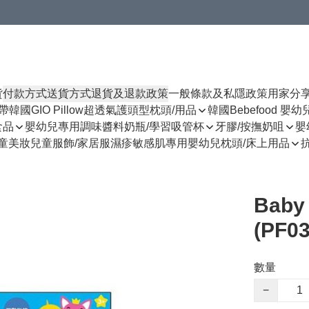
貨
付款方式
送貨方式
退貨及退款政策
一般條款及私隱政策
用家分
揹帶
韓國GIO Pillow超透氣護頭型枕頭/用品
韓國Bebefood 嬰
食品
嬰幼兒專用調味醬料
奶瓶/學習吸管杯
牙膠/按撫奶咀
嬰
童美妝
兒童服飾/家居服
濕疹敏感肌專用
嬰幼兒枕頭/床上用品
Baby
(PF0
數量
−