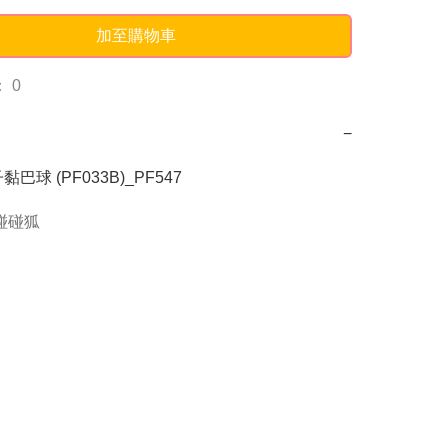
加至購物車
 0
−
巴球 (PF033B)_PF547
g碰碰狐