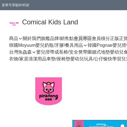
首單可享額外95折
🚚購買折實$299以上,免費送貨 (偏遠地區需收附加費)
Comical Kids Land
商品
關於我們
旗艦品牌/銷售點
會員專區
會員積分
正版正
韓國Moyuum嬰兒奶瓶/牙膠/餐具用品
韓國Pognae嬰兒
台灣魚鱻森
嬰兒揹帶
成長椅/安全凳帶
圍牆式地墊
嬰幼兒
衣物/家居清潔用品
車墊/座椅墊
嬰幼兒玩具/公仔
愉快學習
兒