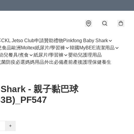
享
CKL Jetso Club
申請贊助禮物
Pinkfong Baby Shark
幼兒食品
歐洲Moltex紙尿片/學習褲
韓國MyBEE清潔用品
幼兒餐具/煮食
紙尿片/學習褲
嬰幼兒護理用品
抗菌防疫必選
媽媽用品
外出必備
產前產後護理
保健養生
 Shark - 親子黏巴球
33B)_PF547
+