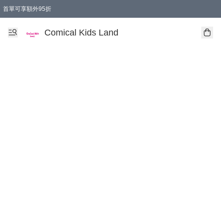
首單可享額外95折
🚚購買折實$299以上,免費送貨 (偏遠地區需收附加費)
Comical Kids Land