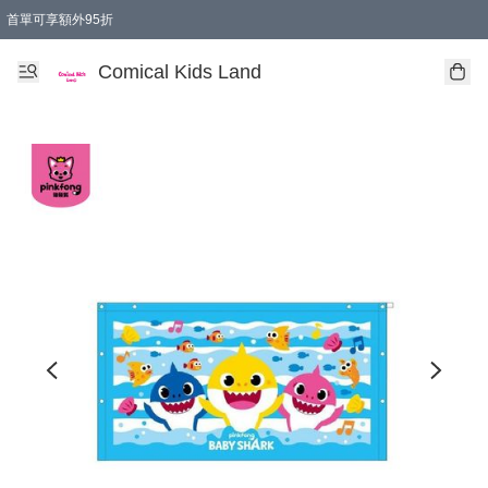
首單可享額外95折
🚚購買折實$299以上,免費送貨 (偏遠地區需收附加費)
Comical Kids Land