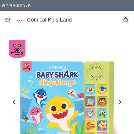
首單可享額外95折
🚚購買折實$299以上,免費送貨 (偏遠地區需收附加費)
Comical Kids Land