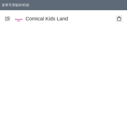
首單可享額外95折
🚚購買折實$299以上,免費送貨 (偏遠地區需收附加費)
Comical Kids Land